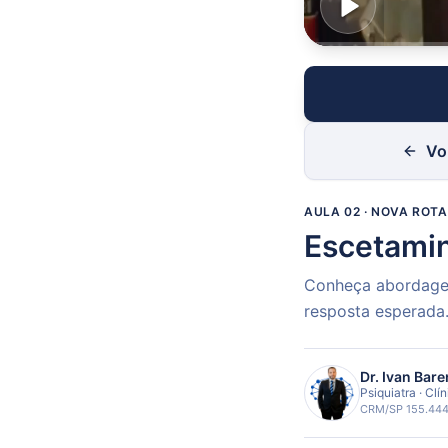
Vo
AULA 02
· NOVA ROTA
Escetamin
Conheça abordagen
resposta esperada
Dr. Ivan Bar
Psiquiatra · Clí
CRM/SP 155.444