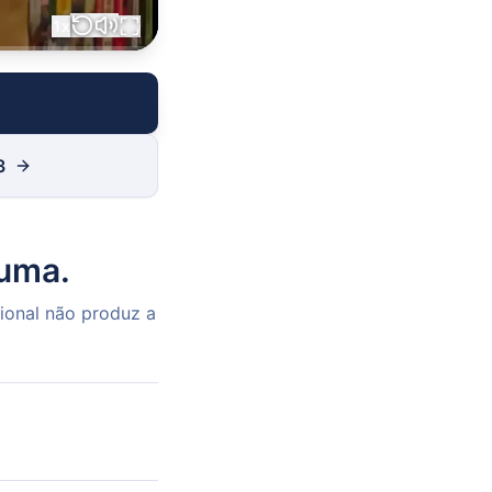
1
x
3
auma.
ional não produz a