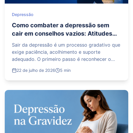
Depressão
Como combater a depressão sem
cair em conselhos vazios: Atitudes
que realmente apoiam o tratamento
Sair da depressão é um processo gradativo que
exige paciência, acolhimento e suporte
adequado. O primeiro passo é reconhecer o
momento e buscar ajuda profissional de
22 de julho de 2026
5 min
psicólogos e psiquiatras, indispensáveis para
um tratamento seguro. Além da terapia e de
possíveis medicações, pequenas mudanças na
rotina — como praticar atividades físicas leves,
manter uma alimentação equilibrada e cultivar o
convívio com pessoas de confiança — ajudam a
devolver o bem-estar e a reconstruir a
qualidade de vida.