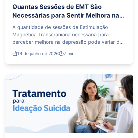
Quantas Sessões de EMT São
Necessárias para Sentir Melhora na
Depressão?
A quantidade de sessões de Estimulação
Magnética Transcraniana necessária para
perceber melhora na depressão pode variar de
acordo com a gravidade dos sintomas e a
16 de junho de 2026
7 min
resposta de cada paciente. Algumas pessoas
observam mudanças nas primeiras semanas,
enquanto outras precisam avançar mais no
protocolo. O tratamento costuma ser realizado
em sessões frequentes e acompanhado pelo
psiquiatra, que avalia a evolução e ajusta o
planejamento quando necessário.