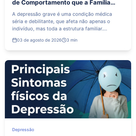
de Comportamento que a Família
Percebe Primeiro
A depressão grave é uma condição médica
séria e debilitante, que afeta não apenas o
indivíduo, mas toda a estrutura familiar.
Frequentemente, as pessoas ao redor familiares
03 de agosto de 2026
3 min
e amigos próximos são as primeiras a notar as
mudanças sutis no comportamento do paciente.
Sinais como isolamento social, irritabilidade
excessiva, perda de interesse em atividades
prazerosas, alterações no sono e apetite podem
ser os primeiros alertas. Este artigo discute
esses indicadores cruciais que a família deve
observar e destaca a importância de um
ambiente acolhedor para buscar ajuda
profissional. Não ignore os sinais; a intervenção
precoce pode salvar vidas.
Depressão