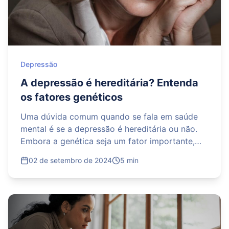
Depressão
A depressão é hereditária? Entenda
os fatores genéticos
Uma dúvida comum quando se fala em saúde
mental é se a depressão é hereditária ou não.
Embora a genética seja um fator importante,
não se pode dizer que ela é a única causa do
02 de setembro de 2024
5 min
dese