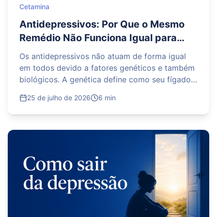
Cetamina
Antidepressivos: Por Que o Mesmo
Remédio Não Funciona Igual para
Todo Mundo?
Os antidepressivos não atuam de forma igual
em todos devido a fatores genéticos e também
biológicos. A genética define como seu fígado
metaboliza as medicações e como os
25 de julho de 2026
6 min
receptores do cérebro reagem. Ademais, o
peso, a idade, a alimentação, o estilo de vida e
o uso de outros remédios também contam. Por
isso, a psiquiatria moderna foca sempre na
personalização, buscando a substância e doses
exatas. Esse processo de adaptação requer
acompanhamento médico constante, paciência
até o sucesso clínico.