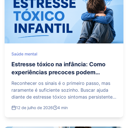
um cuidado baseado em respeito, liberdade e
acolhimento. Mas, passadas mais de duas
décadas da lei que oficializou essa mudança,
ainda existem lacunas importantes que
precisam ser discutidas com seriedade.
Saúde mental
Estresse tóxico na infância: Como
experiências precoces podem
repercutir na saúde durante a vida
Reconhecer os sinais é o primeiro passo, mas
adulta
raramente é suficiente sozinho. Buscar ajuda
diante de estresse tóxico sintomas persistentes,
sejam físicos, emocionais ou comportamentais,
12 de julho de 2026
4 min
costuma ser o caminho mais direto para
interromper o padrão antes que ele se repita em
outras áreas da vida.