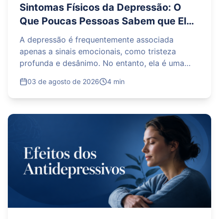
Sintomas Físicos da Depressão: O
Que Poucas Pessoas Sabem que Ela
Causa no Corpo
A depressão é frequentemente associada
apenas a sinais emocionais, como tristeza
profunda e desânimo. No entanto, ela é uma
doença sistêmica que impacta severamente o
03 de agosto de 2026
4 min
organismo. Os sintomas físicos da depressão
incluem dores musculares inexplicáveis,
enxaquecas constantes, fadiga crônica,
alterações no apetite, problemas digestivos e
distúrbios do sono. Reconhecer que o corpo
também adoece é o primeiro passo para buscar
ajuda médica adequada e iniciar um tratamento
multidisciplinar eficaz.