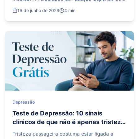
medicamento utilizado, da dose, do tempo de
16 de junho de 2026
4 min
tratamento, do histórico clínico e da resposta
de cada paciente. Interromper o uso de maneira
abrupta pode provocar sintomas de
descontinuação, como tontura, irritabilidade,
alterações no sono, ansiedade e mal-estar. Por
isso, o protocolo precisa ser individualizado,
com acompanhamento regular e ajustes sempre
que necessário.
Depressão
Teste de Depressão: 10 sinais
clínicos de que não é apenas tristeza
passageira
Tristeza passageira costuma estar ligada a