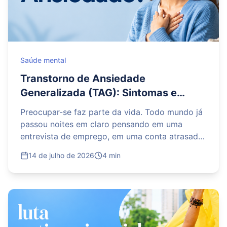
saúde e a do bebê.
Saúde mental
Transtorno de Ansiedade
Generalizada (TAG): Sintomas e
quando a preocupação vira um
Preocupar-se faz parte da vida. Todo mundo já
problema
passou noites em claro pensando em uma
entrevista de emprego, em uma conta atrasada
ou em um exame médico marcado para o dia
14 de julho de 2026
4 min
seguinte. Mas existe um limite tênue entre a
preocupação natural e algo que começa a
dominar os pensamentos de forma constante e
desproporcional.