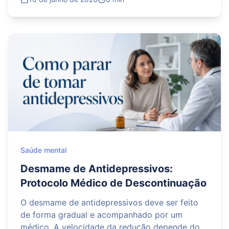
sofrimento, é importante ouvir sem
julgamentos, demonstrar disponibilidade e
oferecer ajuda prática para marcar ou
acompanhar uma consulta. Caso a pessoa fale
em morte, suicídio, despedidas ou apresente
risco imediato, a prioridade deve ser buscar
atendimento de urgência e não deixá-la
sozinha. O apoio da família é importante, mas
não substitui a avaliação profissional.
Saúde mental
Desmame de Antidepressivos:
Protocolo Médico de Descontinuação
O desmame de antidepressivos deve ser feito
de forma gradual e acompanhado por um
médico. A velocidade da redução depende do