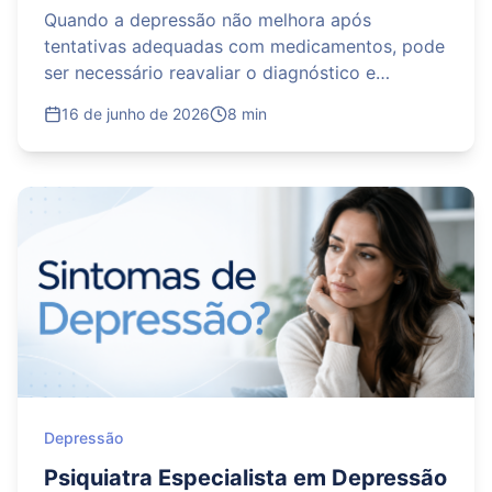
Psiquiatria Intervencionista?
Quando a depressão não melhora após
tentativas adequadas com medicamentos, pode
ser necessário reavaliar o diagnóstico e
considerar outras estratégias terapêuticas. A
16 de junho de 2026
8 min
psiquiatria intervencionista reúne tratamentos
como Estimulação Magnética Transcraniana,
cetamina e escetamina, indicados conforme o
histórico e as necessidades de cada paciente. A
mudança de abordagem deve ser definida por
um psiquiatra após uma avaliação completa,
sem interromper ou alterar os medicamentos
por conta própria.
Depressão
Psiquiatra Especialista em Depressão