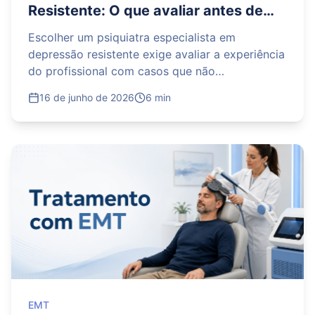
Resistente: O que avaliar antes de
escolher?
Escolher um psiquiatra especialista em
depressão resistente exige avaliar a experiência
do profissional com casos que não
responderam adequadamente aos tratamentos
16 de junho de 2026
6 min
convencionais. Também é importante observar
se ele realiza uma investigação completa do
diagnóstico, revisa os medicamentos já
utilizados e conhece alternativas como
cetamina, escetamina, Estimulação Magnética
Transcraniana e psicoterapia. A decisão deve
considerar a formação do médico, a estrutura
da clínica, o acompanhamento oferecido e a
clareza na explicação dos riscos, benefícios e
etapas do tratamento.
EMT