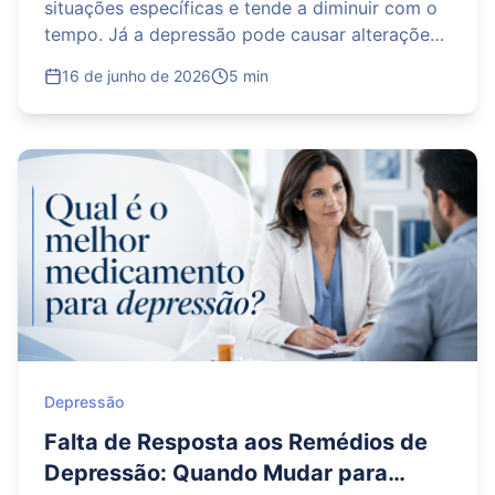
situações específicas e tende a diminuir com o
tempo. Já a depressão pode causar alterações
persistentes no humor, no sono, no apetite, na
16 de junho de 2026
5 min
energia, na concentração e no interesse por
atividades antes prazerosas. Quando esses
sinais duram semanas, prejudicam a rotina ou
vêm acompanhados de desesperança, culpa
intensa ou pensamentos de morte, é importante
procurar avaliação profissional. Testes online
podem ajudar na triagem, mas não substituem o
diagnóstico feito por um psiquiatra ou
psicólogo.
Depressão
Falta de Resposta aos Remédios de
Depressão: Quando Mudar para