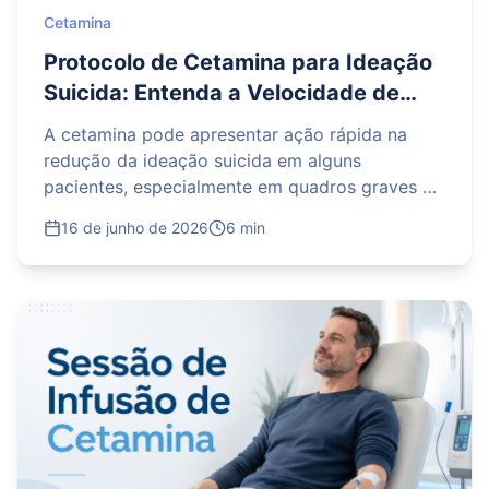
Cetamina
Protocolo de Cetamina para Ideação
Suicida: Entenda a Velocidade de
Ação
A cetamina pode apresentar ação rápida na
redução da ideação suicida em alguns
pacientes, especialmente em quadros graves de
depressão resistente. O protocolo é realizado
16 de junho de 2026
6 min
em ambiente médico, com avaliação
psiquiátrica, monitoramento dos sinais vitais e
acompanhamento próximo após a aplicação.
Apesar da velocidade de resposta, o tratamento
não substitui o cuidado contínuo, o plano de
segurança e outras medidas necessárias para
prevenir novas crises.