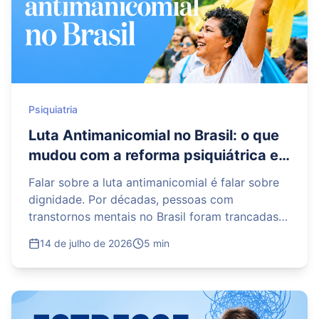
Psiquiatria
Luta Antimanicomial no Brasil: o que
mudou com a reforma psiquiátrica e
quais desafios ainda permanecem
Falar sobre a luta antimanicomial é falar sobre
dignidade. Por décadas, pessoas com
transtornos mentais no Brasil foram trancadas
em hospícios, muitas vezes sem qualquer
14 de julho de 2026
5 min
perspectiva de tratamento humano ou de
retorno à vida em sociedade. A reforma
psiquiátrica brasileira nasceu justamente para
romper com essa lógica de exclusão, propondo