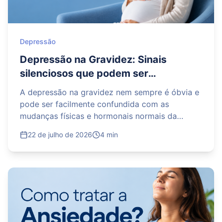
Depressão
Depressão na Gravidez: Sinais
silenciosos que podem ser
confundidos com mudanças comuns
A depressão na gravidez nem sempre é óbvia e
da gravidez
pode ser facilmente confundida com as
mudanças físicas e hormonais normais da
gestação. Cansaço extremo, oscilações de
22 de julho de 2026
4 min
humor, desânimo e isolamento social costumam
ser vistos apenas como "sintomas gestacionais",
mas podem indicar algo mais profundo. Fique
atenta aos sinais silenciosos, entenda a
diferença entre o cansaço comum e o
sofrimento emocional e saiba que buscar apoio
médico e acolhimento é fundamental para a sua