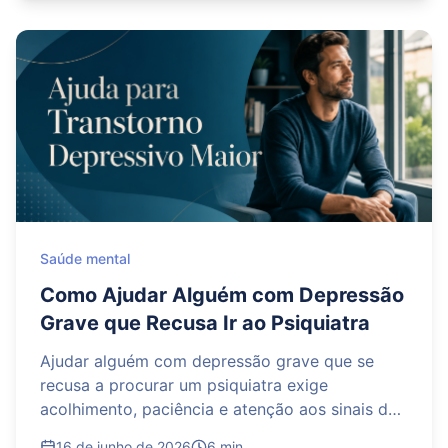
casos, esses sintomas diminuem nas primeiras
semanas, mas quando se tornam intensos,
persistentes ou prejudicam a rotina, o
tratamento precisa ser reavaliado. O psiquiatra
pode ajustar a dose, mudar o horário de uso ou
considerar outra medicação. A interrupção por
conta própria não é recomendada.
Saúde mental
Como Ajudar Alguém com Depressão
Grave que Recusa Ir ao Psiquiatra
Ajudar alguém com depressão grave que se
recusa a procurar um psiquiatra exige
acolhimento, paciência e atenção aos sinais de
risco. Em vez de pressionar ou minimizar o
16 de junho de 2026
6 min