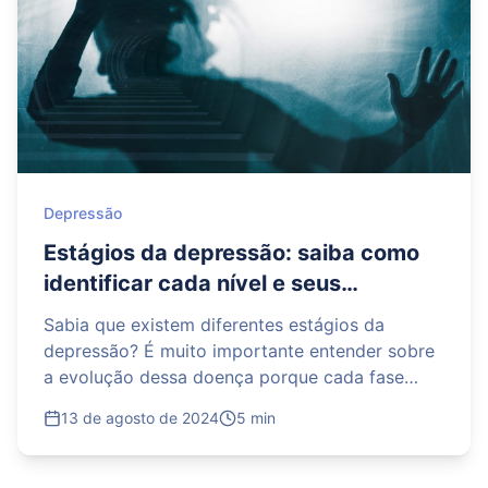
Depressão
Estágios da depressão: saiba como
identificar cada nível e seus
impactos
Sabia que existem diferentes estágios da
depressão? É muito importante entender sobre
a evolução dessa doença porque cada fase
requer uma abordagem específica de
13 de agosto de 2024
5 min
tratamento.