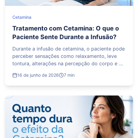
Cetamina
Tratamento com Cetamina: O que o
Paciente Sente Durante a Infusão?
Durante a infusão de cetamina, o paciente pode
perceber sensações como relaxamento, leve
tontura, alterações na percepção do corpo e do
espaço, sonolência ou sensação de
16 de junho de 2026
7 min
distanciamento. Essas reações costumam ser
temporárias e acontecem sob monitoramento
médico, com controle dos sinais vitais e
acompanhamento durante todo o
procedimento. A intensidade varia de pessoa
para pessoa, e a equipe ajusta o tratamento
para garantir mais segurança e conforto.