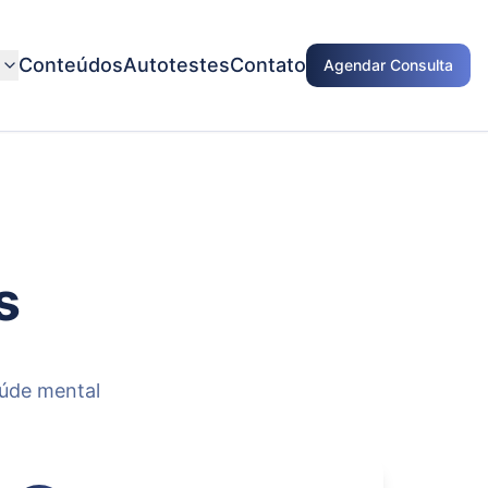
e
Conteúdos
Autotestes
Contato
Agendar Consulta
s
aúde mental