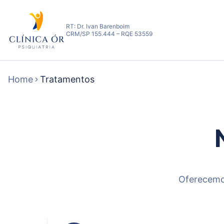
RT: Dr. Ivan Barenboim
CRM/SP 155.444 – RQE 53559
Home
Tratamentos
Oferecemos